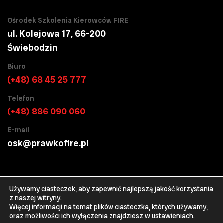
Ośrodek Szkolenia Kierowców FIRE
ul. Kolejowa 17, 66-200
Świebodzin
Biuro
(+48) 68 45 25 777
Telefon
(+48) 886 090 060
E-mail
osk@prawkofire.pl
Używamy ciasteczek, aby zapewnić najlepszą jakość korzystania
z naszej witryny.
Więcej informacji na temat plików ciasteczka, których używamy,
Copyright © 2026
OSK FIRE
. All rights reserved
oraz możliwości ich wyłączenia znajdziesz w
ustawieniach
.