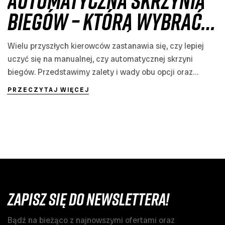
automatyczna skrzynia
biegów – którą wybrać
na kurs prawa jazdy?
Wielu przyszłych kierowców zastanawia się, czy lepiej
uczyć się na manualnej, czy automatycznej skrzyni
biegów. Przedstawimy zalety i wady obu opcji oraz
podpowiemy, która będzie najlepszym wyborem dla
PRZECZYTAJ WIĘCEJ
Ciebie.
Zapisz się do newslettera!
Bądź na bieżąco z najnowszymi ofertami oraz