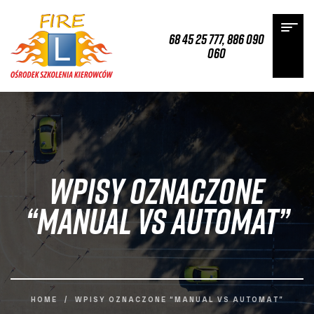
68 45 25 777
,
886 090
060
Wpisy oznaczone
“manual vs automat”
HOME
/
WPISY OZNACZONE “MANUAL VS AUTOMAT”